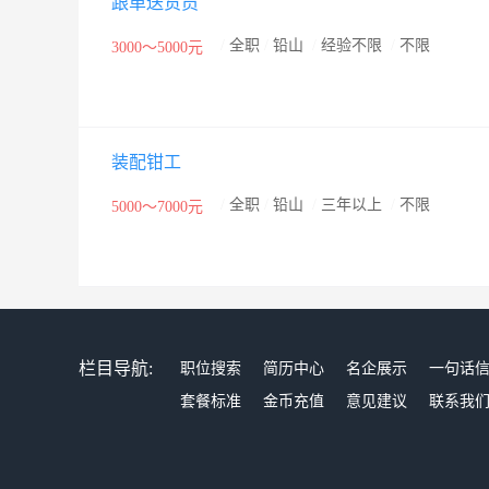
跟单送货员
/
全职
/
铅山
/
经验不限
/
不限
3000～5000元
装配钳工
/
全职
/
铅山
/
三年以上
/
不限
5000～7000元
栏目导航:
职位搜索
简历中心
名企展示
一句话
套餐标准
金币充值
意见建议
联系我