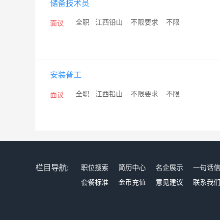
储备技术员
为企业的生命，把用户视为我们的上帝。我们秉承“诚信
上，诚信为本，不断创新，追求卓越，集中技术力量跟
/
全职
/
江西铅山
/
不限要求
/
不限
面议
的服务,满足市场需求，回报社会。
安装普工
/
全职
/
江西铅山
/
不限要求
/
不限
面议
栏目导航:
职位搜索
简历中心
名企展示
一句话
套餐标准
金币充值
意见建议
联系我