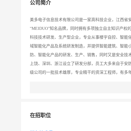
公司简介
美多电子信息技术有限公司是一家高科技企业，江西省安
“MEIDUO”知名品牌，同时拥有多项独立自主知识产
科技技术研发、生产型企业，专业从事楼宇自控、智能
域智能化产品及系统研发制造，并提供智能建筑、智能小
防、智能化产品的研发、生产、销售，同时又是安全技术
上饶、深圳、浙江设立了研发分部，员工大多来自于安
级公司的一批技术雄厚，专业精干的资深工程师，有多
经验，熟悉安防、通讯、网络、智能家居产品的研发与
业最新技术的基础上，成功推出了国内首创，技术领先
自成立来产品远销全球海内外，有许多家代理商和合作
务。美多的产品遍天下： 有爱的地方，就有美多! 在
在招职位
高技术、高目标、高效益的发展战略，以促进产业信息
引领技术潮流、公众知名，使企业价值、股东利益、社