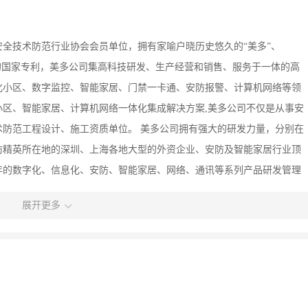
全技术防范行业协会会员单位，拥有家喻户晓历史悠久的“美多”、
权的国家专利，美多公司集高科技研发、生产经营和销售、服务于一体的高
化小区、数字监控、智能家居、门禁一卡通、安防报警、计算机网络等领
区、智能家居、计算机网络一体化集成解决方案,美多公司不仅是从事安
防范工程设计、施工资质单位。 美多公司拥有强大的研发力量，分别在
防精英所在地的深圳、上海各地大型的外资企业、安防及智能家居行业顶
年的数字化、信息化、安防、智能家居、网络、通讯等系列产品研发管理
营销，经过多年的研发和精心设计，结合多年的实践经验和吸取国外同行
展开更多
，符合人们习惯的具有世界先进水平的高科技智能化数字产品。美多公司
伙伴，美多有今天的成绩源自美多领先的技术，优质的产品，一流的服
飞速发展的信息时代里，美多电子信息技术有限公司一开始就实施高起点、
化，发展信息产业为目标，以服务社会为宗旨，不断进取、持续发展成为
会价值实现最大化的一流企业。向管理要效益，给用户以满意，把质量视