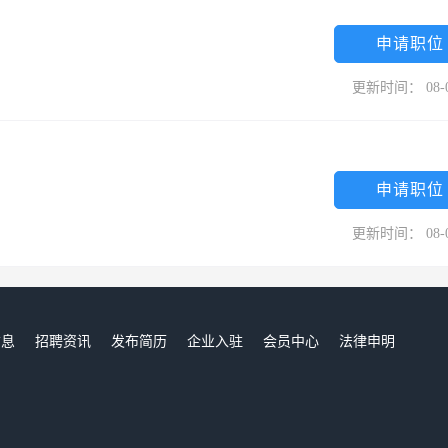
、务实、创新、拼搏”的宗旨，全员参与，上下一心，精益求精，客户至
踪世界领先科技，加强对新产品的研制与开发，以更先进的产品和更贴心
申请职位
更新时间： 08-
申请职位
更新时间： 08-
信息
招聘资讯
发布简历
企业入驻
会员中心
法律申明
们