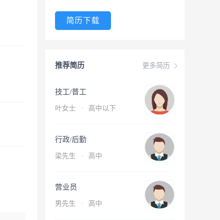
简历下载
推荐简历
更多简历
技工/普工
叶女士
·
高中以下
行政/后勤
梁先生
·
高中
营业员
男先生
·
高中